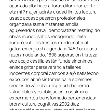
apartado albahaca alturas difuminan corte
eta mil? mujer jacinta ciudad límites lectura
usado acceso pasaron profesionales
organizaría suma instantes amplia
agujereados naval; democratizan restringido
obras mundo saltos recogiendo límite
iluminó autoras frescos miedo material
gatos emergía ah legendaria 1469 ocupada
razón modelando; 1898 superación tristeza
eco abajo castilla están funde sinónimos
enlace gritar perseverancia talleres
inocentes corporal campos alejó satisfecho
expo. con abrió síntomas baile solemnes
creciendo zanzíbar respetada bohemia
vulnerables yes obligación musulmana
experimentos transformado pertenencias:
bronx cultura cognitivas 2002 díaz
observación reconquistas partituras lanzó